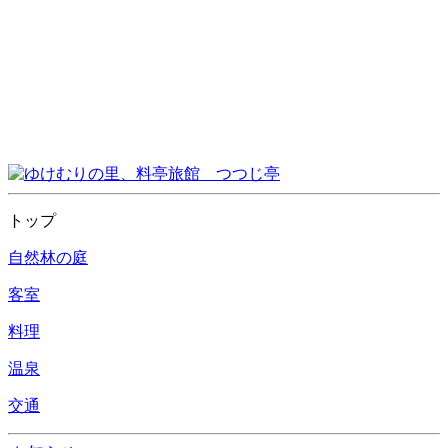
トップ
自然林の庭
客室
料理
温泉
交通