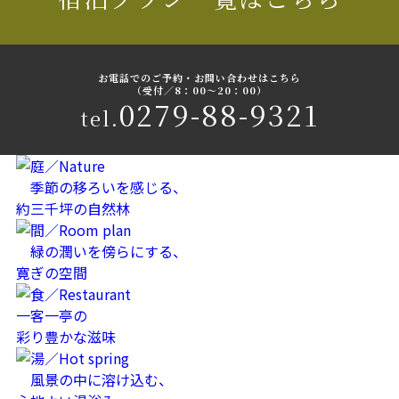
お電話でのご予約・お問い合わせはこちら
（受付／8：00〜20：00）
0279-88-9321
tel.
季節の移ろいを感じる、
約三千坪の自然林
緑の潤いを傍らにする、
寛ぎの空間
一客一亭の
彩り豊かな滋味
風景の中に溶け込む、