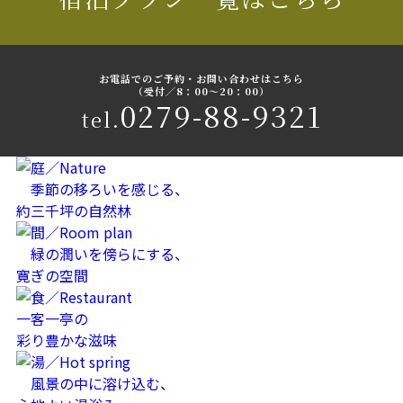
お電話でのご予約・お問い合わせはこちら
（受付／8：00〜20：00）
0279-88-9321
tel.
季節の移ろいを感じる、
約三千坪の自然林
緑の潤いを傍らにする、
寛ぎの空間
一客一亭の
彩り豊かな滋味
風景の中に溶け込む、