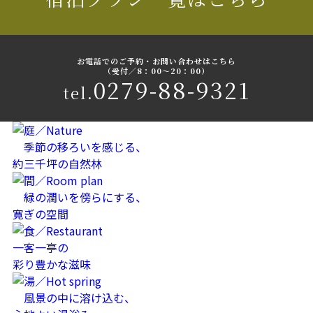
お電話でのご予約・お問い合わせはこちら
（受付／8：00〜20：00）
0279-88-9321
tel.
季節の移ろいを感じる、
約三千坪の自然林
緑の潤いを傍らにする、
寛ぎの空間
一客一亭の
彩り豊かな滋味
風景の中に溶け込む、