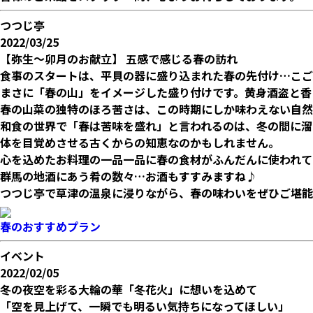
つつじ亭
2022/03/25
【弥生～卯月のお献立】 五感で感じる春の訪れ
食事のスタートは、平貝の器に盛り込まれた春の先付け…こご
まさに「春の山」をイメージした盛り付けです。黄身酒盗と香
春の山菜の独特のほろ苦さは、この時期にしか味わえない自然
和食の世界で「春は苦味を盛れ」と言われるのは、冬の間に溜
体を目覚めさせる古くからの知恵なのかもしれません。
心を込めたお料理の一品一品に春の食材がふんだんに使われて
群馬の地酒にあう肴の数々…お酒もすすみますね♪
つつじ亭で草津の温泉に浸りながら、春の味わいをぜひご堪能
春のおすすめプラン
イベント
2022/02/05
冬の夜空を彩る大輪の華「冬花火」に想いを込めて
「空を見上げて、一瞬でも明るい気持ちになってほしい」