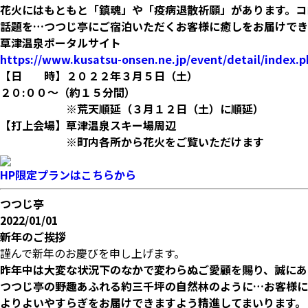
花火にはもともと「鎮魂」や「疫病退散祈願」があります。コ
話題を…つつじ亭にご宿泊いただくお客様に癒しをお届けでき
草津温泉ポータルサイト
https://www.kusatsu-onsen.ne.jp/event/detail/index.
【日 時】２０２２年３月５日（土）
２０:００～（約１５分間）
※荒天順延（３月１２日（土）に順延）
【打上会場】草津温泉スキー場周辺
※町内各所から花火をご覧いただけます
HP限定プランはこちらから
つつじ亭
2022/01/01
新年のご挨拶
謹んで新年のお慶びを申し上げます。
昨年中は大変な状況下のなかで変わらぬご愛顧を賜り、誠にあ
つつじ亭の野趣あふれる約三千坪の自然林のように…お客様に
よりよいやすらぎをお届けできますよう精進してまいります。